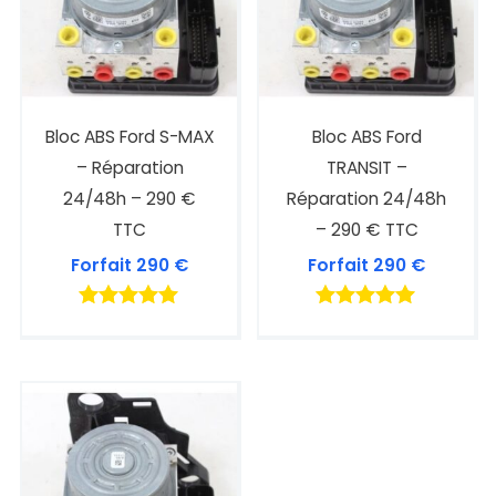
Bloc ABS Ford S-MAX
Bloc ABS Ford
– Réparation
TRANSIT –
24/48h – 290 €
Réparation 24/48h
TTC
– 290 € TTC
Forfait
290
€
Forfait
290
€
Note
Note
5.00
4.88
sur 5
sur 5