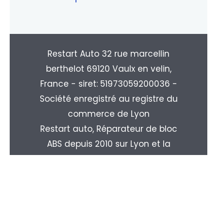
Restart Auto 32 rue marcellin
berthelot 69120 Vaulx en velin,
France - siret: 51973059200036 -
Société enregistré au registre du
commerce de Lyon
Restart auto, Réparateur de bloc
ABS depuis 2010 sur Lyon et la
région Rhone-alpes. Livraison
partout en France : Paris, Marseille,
Toulouse, Nice, Nantes, Monpellier,
Strasbourg, Le Havre, Rouen, ...