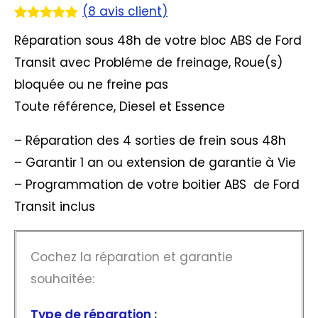
(
8
avis client)
Noté
8
4.88
Réparation sous 48h de votre bloc ABS de Ford
sur 5
basé sur
Transit avec Probléme de freinage, Roue(s)
notations
client
bloquée ou ne freine pas
Toute référence, Diesel et Essence
– Réparation des 4 sorties de frein sous 48h
– Garantir 1 an ou extension de garantie à Vie
– Programmation de votre boitier ABS de Ford
Transit inclus
Cochez la réparation et garantie
souhaitée:
Type de réparation :