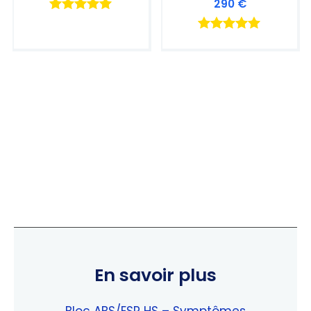
290
€
Note
4.90
Note
sur 5
4.94
sur 5
En savoir plus
Bloc ABS/ESP HS – Symptômes