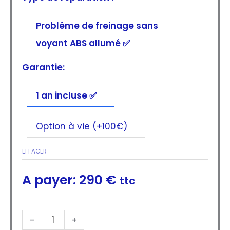
Probléme de freinage sans
voyant ABS allumé
Garantie:
1 an incluse
Option à vie (+100€)
EFFACER
290
€
ttc
quantité
-
+