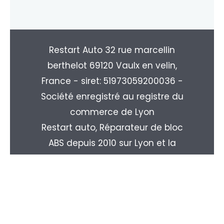
Restart Auto 32 rue marcellin
berthelot 69120 Vaulx en velin,
France - siret: 51973059200036 -
Société enregistré au registre du
commerce de Lyon
Restart auto, Réparateur de bloc
ABS depuis 2010 sur Lyon et la
région Rhone-alpes. Livraison
partout en France : Paris, Marseille,
Toulouse, Nice, Nantes, Monpellier,
Strasbourg, Le Havre, Rouen, ...
Copyright © 2026