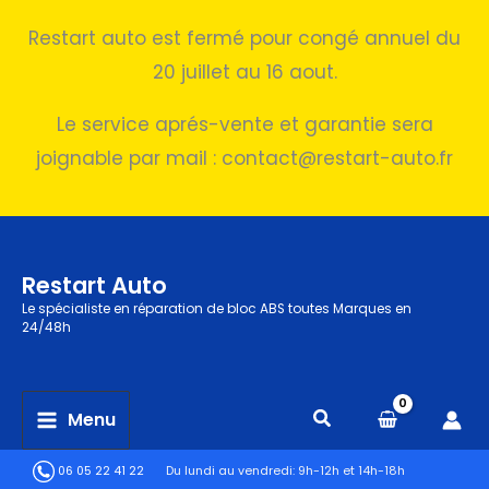
Restart auto est fermé pour congé annuel du
20 juillet au 16 aout.
Le service aprés-vente et garantie sera
joignable par mail : contact@restart-auto.fr
Aller
au
Restart Auto
contenu
Le spécialiste en réparation de bloc ABS toutes Marques en
24/48h
Menu
06 05 22 41 22
Du lundi au vendredi:
9h-12h et 14h-18h