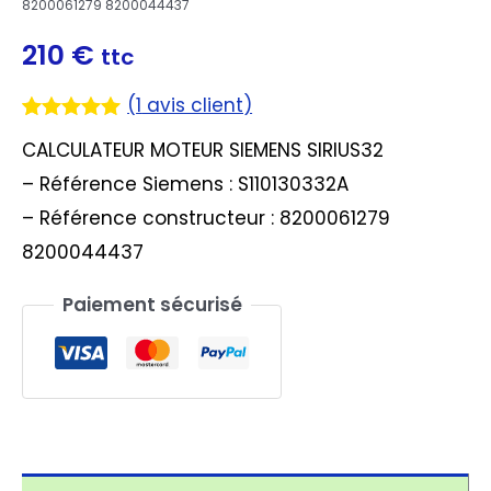
8200061279 8200044437
210
€
ttc
(
1
avis client)
Noté
1
5.00
CALCULATEUR MOTEUR SIEMENS SIRIUS32
sur 5
basé sur
– Référence Siemens : S110130332A
notation
client
– Référence constructeur : 8200061279
8200044437
Paiement sécurisé