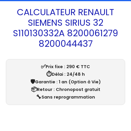
CALCULATEUR RENAULT
SIEMENS SIRIUS 32
S110130332A 8200061279
8200044437
✅
Prix fixe : 290 € TTC
⏱️
Délai : 24/48 h
🛡️
Garantie : 1 an (Option à Vie)
📦
Retour : Chronopost gratuit
🔧
Sans reprogrammation