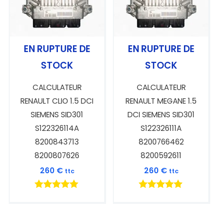
EN RUPTURE DE
EN RUPTURE DE
STOCK
STOCK
CALCULATEUR
CALCULATEUR
RENAULT CLIO 1.5 DCI
RENAULT MEGANE 1.5
SIEMENS SID301
DCI SIEMENS SID301
S122326114A
S122326111A
8200843713
8200766462
8200807626
8200592611
260
€
260
€
ttc
ttc
Note
Note
5.00
5.00
sur 5
sur 5