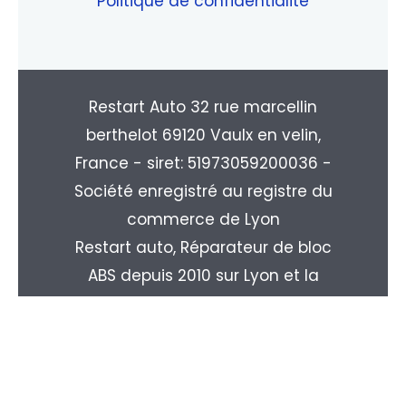
Politique de confidentialité
Restart Auto 32 rue marcellin
berthelot 69120 Vaulx en velin,
France - siret: 51973059200036 -
Société enregistré au registre du
commerce de Lyon
Restart auto, Réparateur de bloc
ABS depuis 2010 sur Lyon et la
région Rhone-alpes. Livraison
partout en France : Paris, Marseille,
Toulouse, Nice, Nantes, Monpellier,
Strasbourg, Le Havre, Rouen, ...