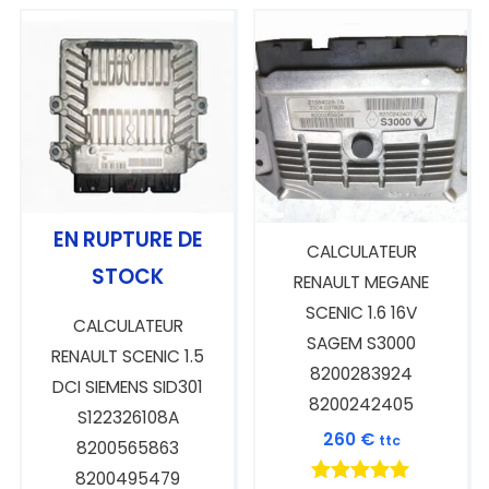
EN RUPTURE DE
CALCULATEUR
STOCK
RENAULT MEGANE
SCENIC 1.6 16V
CALCULATEUR
SAGEM S3000
RENAULT SCENIC 1.5
8200283924
DCI SIEMENS SID301
8200242405
S122326108A
260
€
ttc
8200565863
8200495479