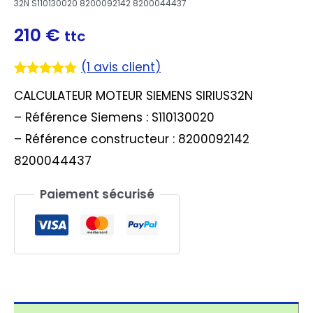
32N S110130020 8200092142 8200044437
210
€
ttc
(
1
avis client)
Noté
1
5.00
CALCULATEUR MOTEUR SIEMENS SIRIUS32N
sur 5
basé sur
– Référence Siemens : S110130020
notation
client
– Référence constructeur : 8200092142
8200044437
Paiement sécurisé