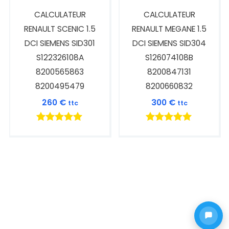
CALCULATEUR
CALCULATEUR
RENAULT SCENIC 1.5
RENAULT MEGANE 1.5
DCI SIEMENS SID301
DCI SIEMENS SID304
S122326108A
S126074108B
8200565863
8200847131
8200495479
8200660832
260
€
300
€
ttc
ttc
Note
Note
5.00
5.00
sur 5
sur 5