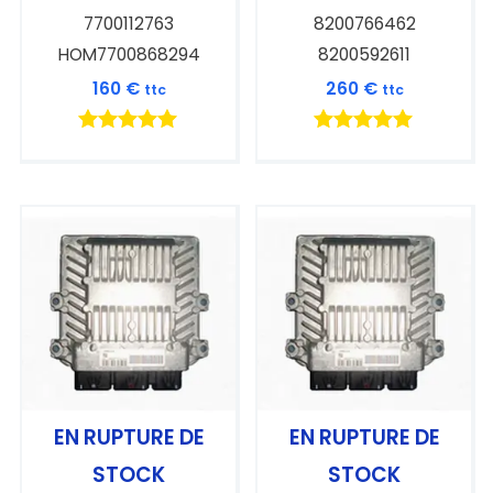
7700112763
8200766462
HOM7700868294
8200592611
160
€
260
€
ttc
ttc
Note
Note
5.00
5.00
sur 5
sur 5
EN RUPTURE DE
EN RUPTURE DE
STOCK
STOCK