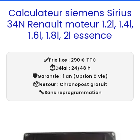
Calculateur siemens Sirius
34N Renault moteur 1.2l, 1.4l,
1.6l, 1.8l, 2l essence
✅
Prix fixe : 290 € TTC
⏱️
Délai : 24/48 h
🛡️
Garantie : 1 an (Option à Vie)
📦
Retour : Chronopost gratuit
🔧
Sans reprogrammation