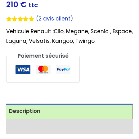
210
€
ttc
(
2
avis client)
Noté
2
5.00
Vehicule Renault :Clio, Megane, Scenic , Espace,
sur 5
basé sur
Laguna, Velsatis, Kangoo, Twingo
notations
client
Paiement sécurisé
Description
Avis (2)