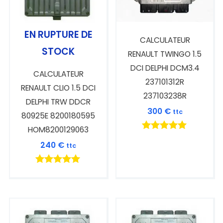
EN RUPTURE DE
CALCULATEUR
STOCK
RENAULT TWINGO 1.5
DCI DELPHI DCM3.4
CALCULATEUR
237101312R
RENAULT CLIO 1.5 DCI
237103238R
DELPHI TRW DDCR
300
€
ttc
80925E 8200180595
HOM8200129063
Note
240
€
ttc
5.00
sur 5
Note
5.00
sur 5