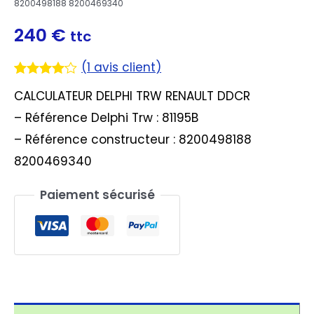
8200498188 8200469340
240
€
ttc
(
1
avis client)
Noté
1
4.00
CALCULATEUR DELPHI TRW RENAULT DDCR
sur 5
basé
– Référence Delphi Trw : 81195B
sur
notation
– Référence constructeur : 8200498188
client
8200469340
Paiement sécurisé