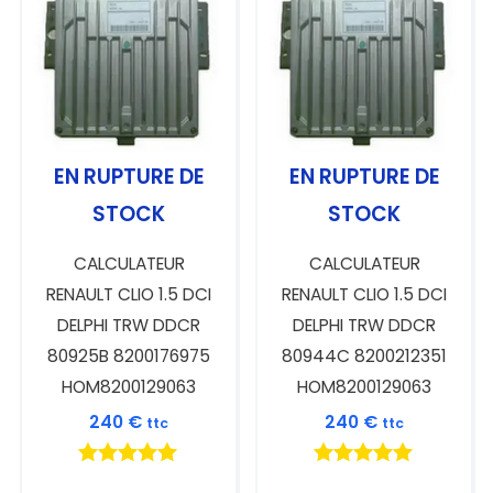
EN RUPTURE DE
EN RUPTURE DE
STOCK
STOCK
CALCULATEUR
CALCULATEUR
RENAULT CLIO 1.5 DCI
RENAULT CLIO 1.5 DCI
DELPHI TRW DDCR
DELPHI TRW DDCR
80925B 8200176975
80944C 8200212351
HOM8200129063
HOM8200129063
240
€
240
€
ttc
ttc
Note
Note