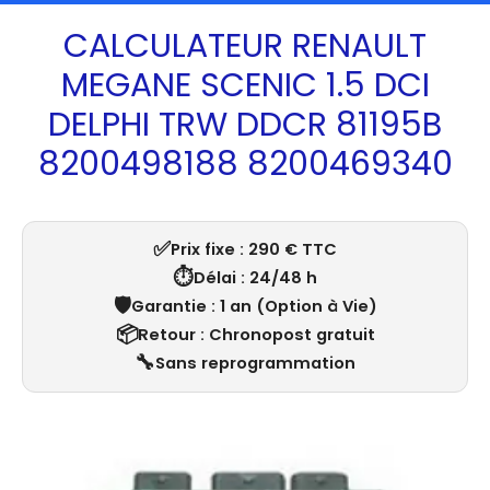
CALCULATEUR RENAULT
MEGANE SCENIC 1.5 DCI
DELPHI TRW DDCR 81195B
8200498188 8200469340
✅
Prix fixe : 290 € TTC
⏱️
Délai : 24/48 h
🛡️
Garantie : 1 an (Option à Vie)
📦
Retour : Chronopost gratuit
🔧
Sans reprogrammation