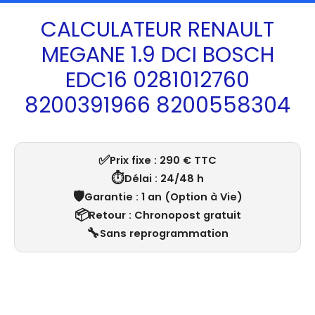
CALCULATEUR RENAULT
MEGANE 1.9 DCI BOSCH
EDC16 0281012760
8200391966 8200558304
✅
Prix fixe : 290 € TTC
⏱️
Délai : 24/48 h
🛡️
Garantie : 1 an (Option à Vie)
📦
Retour : Chronopost gratuit
🔧
Sans reprogrammation