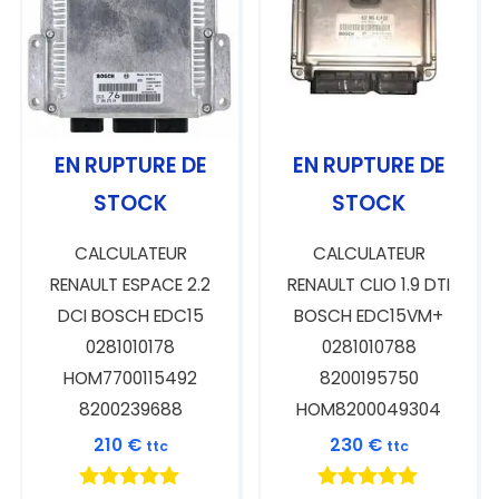
EN RUPTURE DE
EN RUPTURE DE
STOCK
STOCK
CALCULATEUR
CALCULATEUR
RENAULT ESPACE 2.2
RENAULT CLIO 1.9 DTI
DCI BOSCH EDC15
BOSCH EDC15VM+
0281010178
0281010788
HOM7700115492
8200195750
8200239688
HOM8200049304
210
€
230
€
ttc
ttc