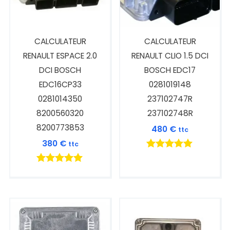
CALCULATEUR
CALCULATEUR
RENAULT ESPACE 2.0
RENAULT CLIO 1.5 DCI
DCI BOSCH
BOSCH EDC17
EDC16CP33
0281019148
0281014350
237102747R
8200560320
237102748R
8200773853
480
€
ttc
380
€
ttc
Note
5.00
Note
sur 5
5.00
sur 5