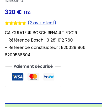
8200558304
320
€
ttc
(
2
avis client)
Noté
2
5.00
CALCULATEUR BOSCH RENAULT EDC16
sur 5
basé sur
– Référence Bosch : 0 281 012 760
notations
client
– Référence constructeur : 8200391966
8200558304
Paiement sécurisé