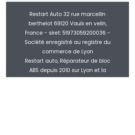
Restart Auto 32 rue marcellin
berthelot 69120 Vaulx en velin,
France - siret: 51973059200036 -
Société enregistré au registre du
commerce de Lyon
Restart auto, Réparateur de bloc
ABS depuis 2010 sur Lyon et la
région Rhone-alpes. Livraison
partout en France : Paris, Marseille,
Toulouse, Nice, Nantes, Monpellier,
Strasbourg, Le Havre, Rouen, ...
Copyright © 2026