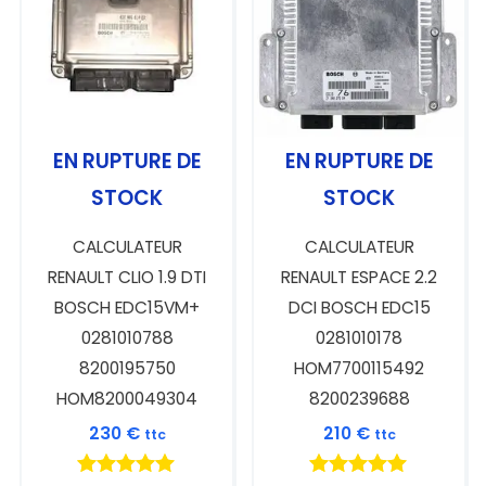
EN RUPTURE DE
EN RUPTURE DE
STOCK
STOCK
CALCULATEUR
CALCULATEUR
RENAULT CLIO 1.9 DTI
RENAULT ESPACE 2.2
BOSCH EDC15VM+
DCI BOSCH EDC15
0281010788
0281010178
8200195750
HOM7700115492
HOM8200049304
8200239688
230
€
210
€
ttc
ttc