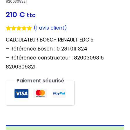
8200309321
210
€
ttc
(
1
avis client)
Noté
1
5.00
CALCULATEUR BOSCH RENAULT EDC15
sur 5
basé sur
– Référence Bosch : 0 281 011 324
notation
client
– Référence constructeur : 8200309316
8200309321
Paiement sécurisé