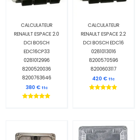
CALCULATEUR
CALCULATEUR
RENAULT ESPACE 2.0
RENAULT ESPACE 2.2
DCI BOSCH
DCI BOSCH EDC16
EDC16CP33
0281013016
0281012996
8200570596
8200520036
8200603117
8200763646
420
€
ttc
380
€
ttc
Note
5.00
Note
sur 5
5.00
sur 5