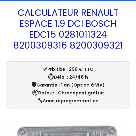
CALCULATEUR RENAULT
ESPACE 1.9 DCI BOSCH
EDC15 0281011324
8200309316 8200309321
✅
Prix fixe : 290 € TTC
⏱️
Délai : 24/48 h
🛡️
Garantie : 1 an (Option à Vie)
📦
Retour : Chronopost gratuit
🔧
Sans reprogrammation