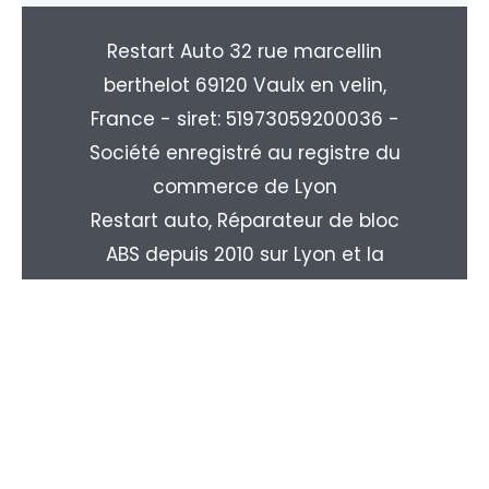
Restart Auto 32 rue marcellin
berthelot 69120 Vaulx en velin,
France - siret: 51973059200036 -
Société enregistré au registre du
commerce de Lyon
Restart auto, Réparateur de bloc
ABS depuis 2010 sur Lyon et la
région Rhone-alpes. Livraison
partout en France : Paris, Marseille,
Toulouse, Nice, Nantes, Monpellier,
Strasbourg, Le Havre, Rouen, ...
Copyright © 2026