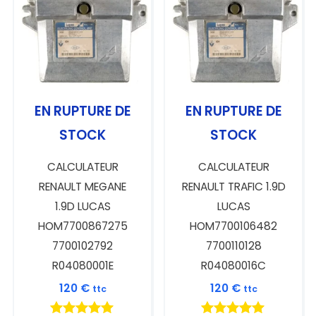
EN RUPTURE DE
EN RUPTURE DE
STOCK
STOCK
CALCULATEUR
CALCULATEUR
RENAULT MEGANE
RENAULT TRAFIC 1.9D
1.9D LUCAS
LUCAS
HOM7700867275
HOM7700106482
7700102792
7700110128
R04080001E
R04080016C
120
€
120
€
ttc
ttc