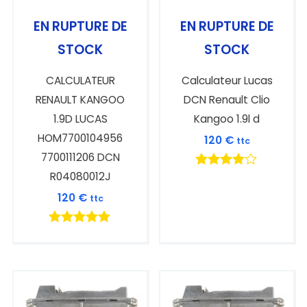
EN RUPTURE DE
EN RUPTURE DE
STOCK
STOCK
CALCULATEUR
Calculateur Lucas
RENAULT KANGOO
DCN Renault Clio
1.9D LUCAS
Kangoo 1.9l d
HOM7700104956
120
€
ttc
7700111206 DCN
R04080012J
Note
4.00
120
€
ttc
sur 5
Note
5.00
sur 5