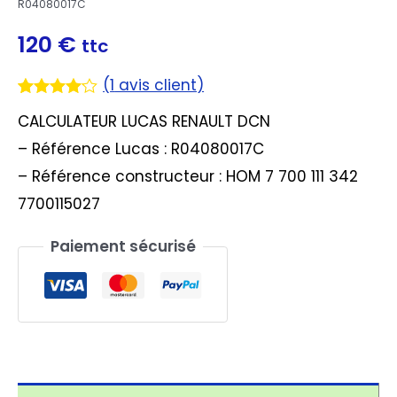
R04080017C
120
€
ttc
(
1
avis client)
Noté
1
4.00
CALCULATEUR LUCAS RENAULT DCN
sur 5
basé
– Référence Lucas : R04080017C
sur
notation
– Référence constructeur : HOM 7 700 111 342
client
7700115027
Paiement sécurisé