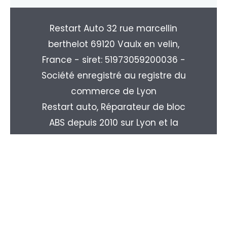
Restart Auto 32 rue marcellin
berthelot 69120 Vaulx en velin,
France - siret: 51973059200036 -
Société enregistré au registre du
commerce de Lyon
Restart auto, Réparateur de bloc
ABS depuis 2010 sur Lyon et la
région Rhone-alpes. Livraison
partout en France : Paris, Marseille,
Toulouse, Nice, Nantes, Monpellier,
Strasbourg, Le Havre, Rouen, ...
Copyright © 2026