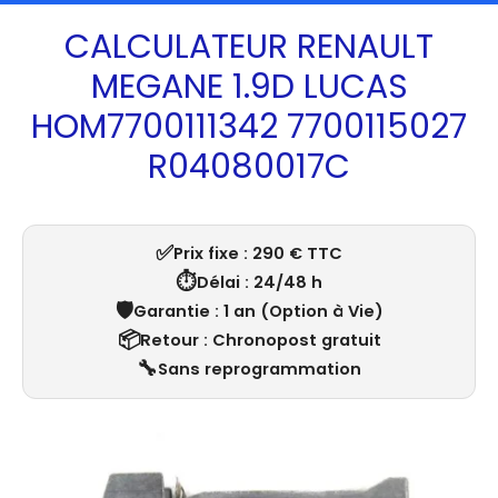
CALCULATEUR RENAULT
MEGANE 1.9D LUCAS
HOM7700111342 7700115027
R04080017C
✅
Prix fixe : 290 € TTC
⏱️
Délai : 24/48 h
🛡️
Garantie : 1 an (Option à Vie)
📦
Retour : Chronopost gratuit
🔧
Sans reprogrammation