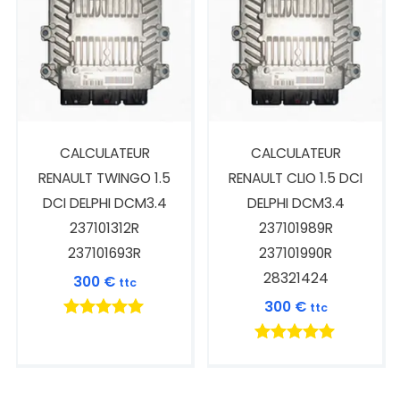
CALCULATEUR
CALCULATEUR
RENAULT TWINGO 1.5
RENAULT CLIO 1.5 DCI
DCI DELPHI DCM3.4
DELPHI DCM3.4
237101312R
237101989R
237101693R
237101990R
28321424
300
€
ttc
300
€
ttc
Note
5.00
Note
sur 5
5.00
sur 5