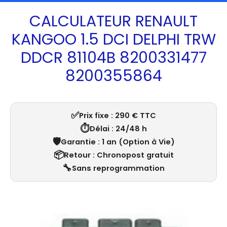
CALCULATEUR RENAULT
KANGOO 1.5 DCI DELPHI TRW
DDCR 81104B 8200331477
8200355864
✅
Prix fixe : 290 € TTC
⏱️
Délai : 24/48 h
🛡️
Garantie : 1 an (Option à Vie)
📦
Retour : Chronopost gratuit
🔧
Sans reprogrammation