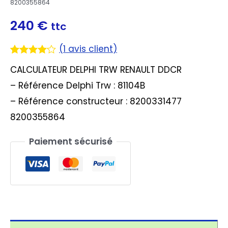
8200355864
240
€
ttc
(
1
avis client)
Noté
1
4.00
CALCULATEUR DELPHI TRW RENAULT DDCR
sur 5
basé
– Référence Delphi Trw : 81104B
sur
notation
– Référence constructeur : 8200331477
client
8200355864
Paiement sécurisé