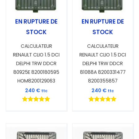
EN RUPTURE DE
EN RUPTURE DE
STOCK
STOCK
CALCULATEUR
CALCULATEUR
RENAULT CLIO 1.5 DCI
RENAULT CLIO 1.5 DCI
DELPHI TRW DDCR
DELPHI TRW DDCR
80925E 8200180595
81088A 8200331477
HOM8200129063
8200355857
240
€
240
€
ttc
ttc
Note
Note
5.00
5.00
sur 5
sur 5