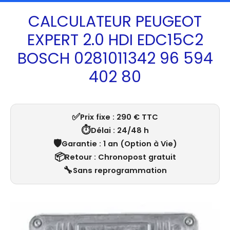
CALCULATEUR PEUGEOT
EXPERT 2.0 HDI EDC15C2
BOSCH 0281011342 96 594
402 80
✅
Prix fixe : 290 € TTC
⏱️
Délai : 24/48 h
🛡️
Garantie : 1 an (Option à Vie)
📦
Retour : Chronopost gratuit
🔧
Sans reprogrammation