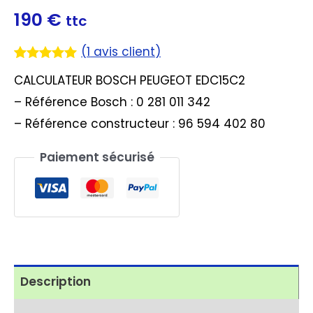
190
€
ttc
(
1
avis client)
Noté
1
5.00
CALCULATEUR BOSCH PEUGEOT EDC15C2
sur 5
basé sur
– Référence Bosch : 0 281 011 342
notation
client
– Référence constructeur : 96 594 402 80
Paiement sécurisé
Description