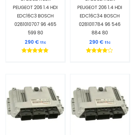
PEUGEOT 206 1.4 HDI
PEUGEOT 206 1.4 HDI
EDC16C3 BOSCH
EDC16C34 BOSCH
0281010707 96 465
0281011784 96 546
599 80
884 80
290
€
290
€
ttc
ttc
Note
Note
5.00
4.00
sur 5
sur 5