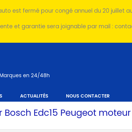
auto est fermé pour congé annuel du 20 juillet au
ente et garantie sera joignable par mail : cont
s Marques en 24/48h
S
ACTUALITÉS
NOUS CONTACTER
 Bosch Edc15 Peugeot moteur 2