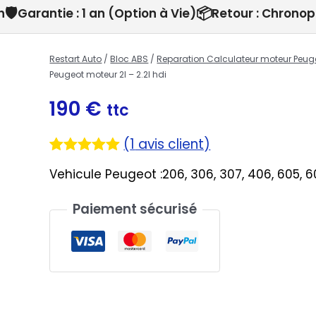
🛡️
📦
h
Garantie : 1 an (Option à Vie)
Retour : Chronop
Restart Auto
/
Bloc ABS
/
Reparation Calculateur moteur Peug
Peugeot moteur 2l – 2.2l hdi
190
€
ttc
(
1
avis client)
Noté
1
5.00
Vehicule Peugeot :206, 306, 307, 406, 605, 6
sur 5
basé sur
notation
Paiement sécurisé
client