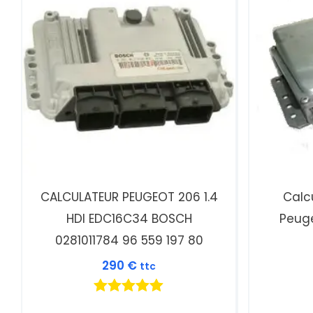
CALCULATEUR PEUGEOT 206 1.4
Calc
HDI EDC16C34 BOSCH
Peug
0281011784 96 559 197 80
290
€
ttc
Note