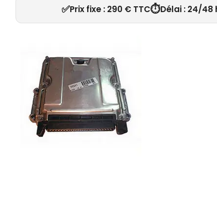
✅
⏱️
Prix fixe : 290 € TTC
Délai : 24/48 