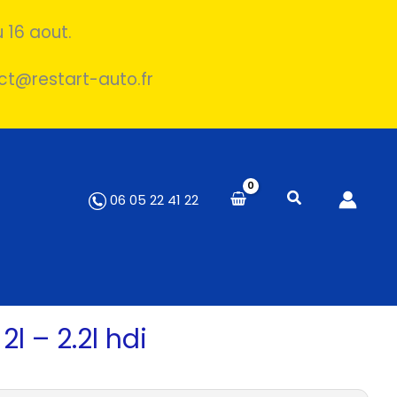
 16 aout.
act@restart-auto.fr
06 05 22 41 22
l – 2.2l hdi