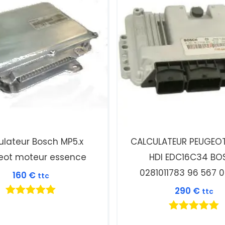
ulateur Bosch MP5.x
CALCULATEUR PEUGEOT 
eot moteur essence
HDI EDC16C34 BO
0281011783 96 567 
160
€
ttc
290
€
ttc
Note
5.00
Note
sur 5