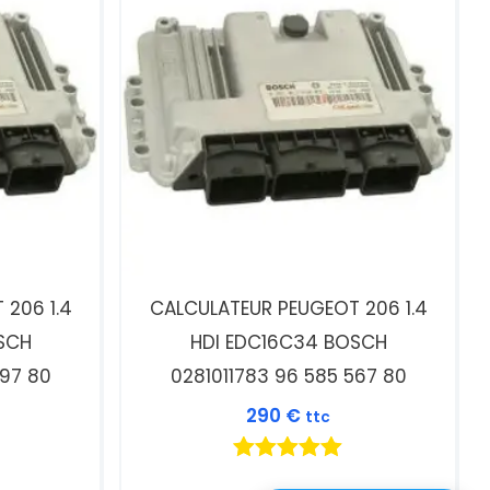
206 1.4
CALCULATEUR PEUGEOT 206 1.4
SCH
HDI EDC16C34 BOSCH
097 80
0281011783 96 585 567 80
290
€
ttc
Note