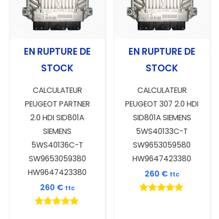
EN RUPTURE DE
EN RUPTURE DE
STOCK
STOCK
CALCULATEUR
CALCULATEUR
PEUGEOT PARTNER
PEUGEOT 307 2.0 HDI
2.0 HDI SID801A
SID801A SIEMENS
SIEMENS
5WS40133C-T
5WS40136C-T
SW9653059580
SW9653059380
HW9647423380
HW9647423380
260
€
ttc
260
€
ttc
Note
5.00
Note
sur 5