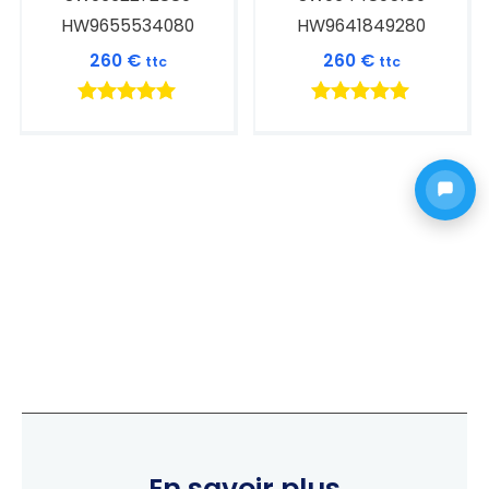
HW9655534080
HW9641849280
260
€
260
€
ttc
ttc
Note
Note
5.00
5.00
sur 5
sur 5
En savoir plus