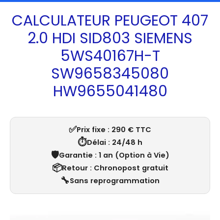
CALCULATEUR PEUGEOT 407
2.0 HDI SID803 SIEMENS
5WS40167H-T
SW9658345080
HW9655041480
✅
Prix fixe : 290 € TTC
⏱️
Délai : 24/48 h
🛡️
Garantie : 1 an (Option à Vie)
📦
Retour : Chronopost gratuit
🔧
Sans reprogrammation