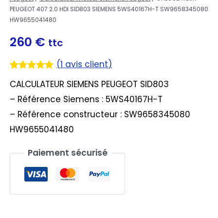
PEUGEOT 407 2.0 HDI SID803 SIEMENS 5WS40167H-T SW9658345080
HW9655041480
260
€
ttc
(
1
avis client)
Noté
1
5.00
CALCULATEUR SIEMENS PEUGEOT SID803
sur 5
basé sur
– Référence Siemens : 5WS40167H-T
notation
client
– Référence constructeur : SW9658345080
HW9655041480
Paiement sécurisé