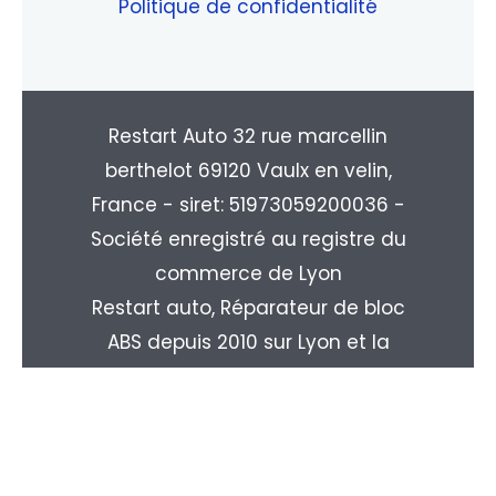
Politique de confidentialité
Restart Auto 32 rue marcellin
berthelot 69120 Vaulx en velin,
France - siret: 51973059200036 -
Société enregistré au registre du
commerce de Lyon
Restart auto, Réparateur de bloc
ABS depuis 2010 sur Lyon et la
région Rhone-alpes. Livraison
partout en France : Paris, Marseille,
Toulouse, Nice, Nantes, Monpellier,
Strasbourg, Le Havre, Rouen, ...