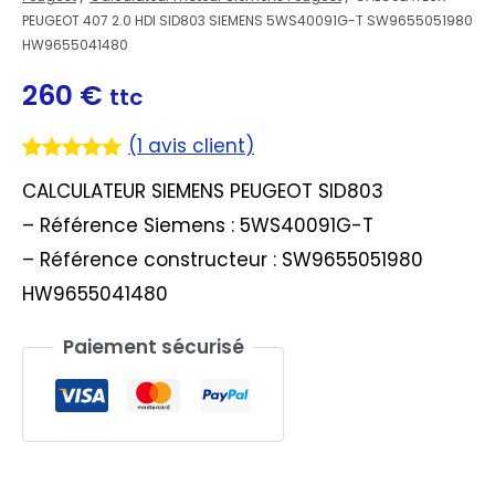
PEUGEOT 407 2.0 HDI SID803 SIEMENS 5WS40091G-T SW9655051980
HW9655041480
260
€
ttc
(
1
avis client)
Noté
1
5.00
CALCULATEUR SIEMENS PEUGEOT SID803
sur 5
basé sur
– Référence Siemens : 5WS40091G-T
notation
client
– Référence constructeur : SW9655051980
HW9655041480
Paiement sécurisé