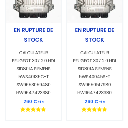
EN RUPTURE DE
EN RUPTURE DE
STOCK
STOCK
CALCULATEUR
CALCULATEUR
PEUGEOT 307 2.0 HDI
PEUGEOT 307 2.0 HDI
SID801A SIEMENS
SID801A SIEMENS
5WS40135C-T
5WS40045B-T
SW9653059480
SW9650517980
HW9647423380
HW9647423380
260
€
260
€
ttc
ttc
Note
Note
5.00
5.00
sur 5
sur 5