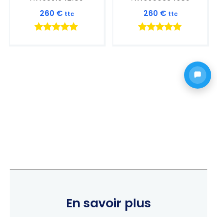
260
€
260
€
ttc
ttc
Note
Note
5.00
5.00
sur 5
sur 5
En savoir plus