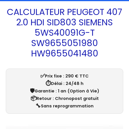
CALCULATEUR PEUGEOT 407
2.0 HDI SID803 SIEMENS
5WS40091G-T
SW9655051980
HW9655041480
✅
Prix fixe : 290 € TTC
⏱️
Délai : 24/48 h
🛡️
Garantie : 1 an (Option à Vie)
📦
Retour : Chronopost gratuit
🔧
Sans reprogrammation