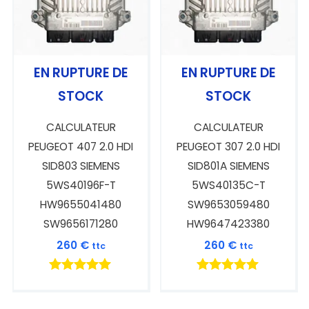
EN RUPTURE DE
EN RUPTURE DE
STOCK
STOCK
CALCULATEUR
CALCULATEUR
PEUGEOT 407 2.0 HDI
PEUGEOT 307 2.0 HDI
SID803 SIEMENS
SID801A SIEMENS
5WS40196F-T
5WS40135C-T
HW9655041480
SW9653059480
SW9656171280
HW9647423380
260
€
260
€
ttc
ttc
Note
Note
5.00
5.00
sur 5
sur 5