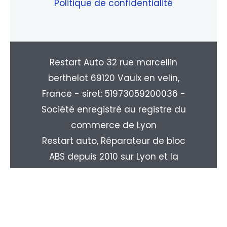
Politique de confidentialité
Restart Auto 32 rue marcellin
berthelot 69120 Vaulx en velin,
France - siret: 51973059200036 -
Société enregistré au registre du
commerce de Lyon
Restart auto, Réparateur de bloc
ABS depuis 2010 sur Lyon et la
région Rhone-alpes. Livraison
partout en France : Paris, Marseille,
Toulouse, Nice, Nantes, Monpellier,
Strasbourg, Le Havre, Rouen, ...