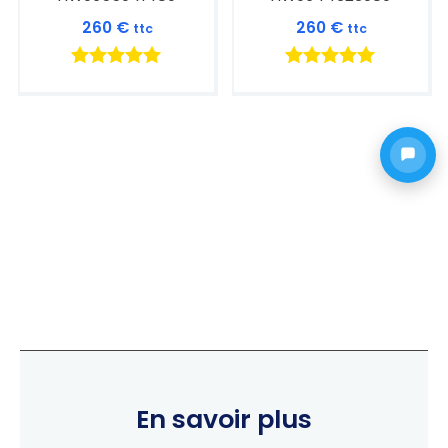
260
€
260
€
ttc
ttc
Note
Note
5.00
5.00
sur 5
sur 5
En savoir plus