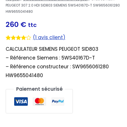
PEUGEOT 307 2.0 HDI SID803 SIEMENS 5WS40167D-T SW9656061280
HW9655041480
260
€
ttc
(
1
avis client)
Noté
1
4.00
CALCULATEUR SIEMENS PEUGEOT SID803
sur 5
basé
– Référence Siemens : 5WS40167D-T
sur
notation
– Référence constructeur : SW9656061280
client
HW9655041480
Paiement sécurisé