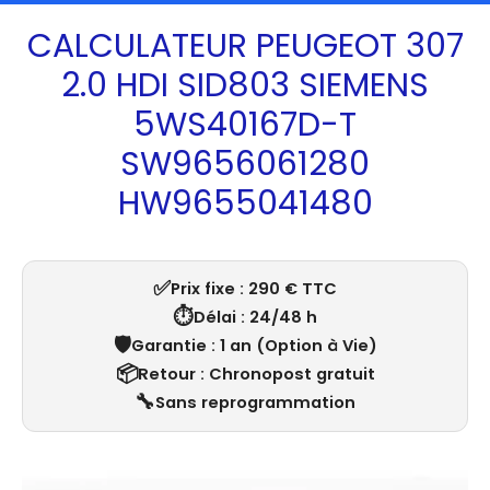
CALCULATEUR PEUGEOT 307
2.0 HDI SID803 SIEMENS
5WS40167D-T
SW9656061280
HW9655041480
✅
Prix fixe : 290 € TTC
⏱️
Délai : 24/48 h
🛡️
Garantie : 1 an (Option à Vie)
📦
Retour : Chronopost gratuit
🔧
Sans reprogrammation