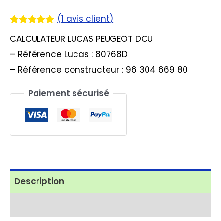
(
1
avis client)
Noté
1
5.00
CALCULATEUR LUCAS PEUGEOT DCU
sur 5
basé sur
– Référence Lucas : 80768D
notation
client
– Référence constructeur : 96 304 669 80
Paiement sécurisé
Description
Avis (1)