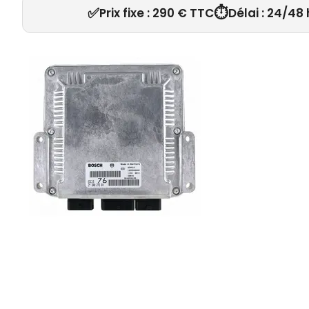
✅
⏱️
Prix fixe : 290 € TTC
Délai : 24/48 