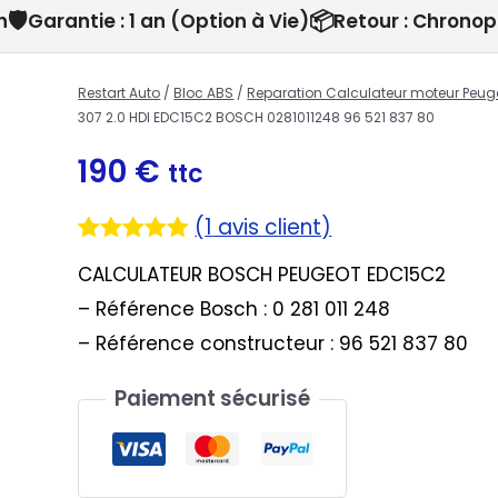
🛡️
📦
h
Garantie : 1 an (Option à Vie)
Retour : Chronop
Restart Auto
/
Bloc ABS
/
Reparation Calculateur moteur Peug
307 2.0 HDI EDC15C2 BOSCH 0281011248 96 521 837 80
190
€
ttc
(
1
avis client)
Noté
1
5.00
CALCULATEUR BOSCH PEUGEOT EDC15C2
sur 5
basé sur
– Référence Bosch : 0 281 011 248
notation
client
– Référence constructeur : 96 521 837 80
Paiement sécurisé