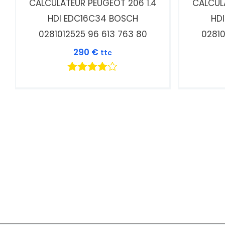
CALCULATEUR PEUGEOT 206 1.4
CALCUL
HDI EDC16C34 BOSCH
HD
0281012525 96 613 763 80
02810
290
€
ttc
Note
4.00
sur 5