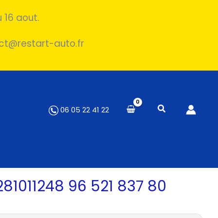
 16 aout.
act@restart-auto.fr
06 05 22 41 22
81011248 96 521 837 80