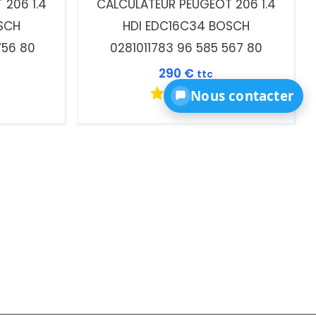
206 1.4
CALCULATEUR PEUGEOT 206 1.4
SCH
HDI EDC16C34 BOSCH
756 80
0281011783 96 585 567 80
290
€
ttc
Nous contacter
Note
5.00
sur 5