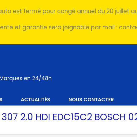
auto est fermé pour congé annuel du 20 juillet au
ente et garantie sera joignable par mail : cont
s Marques en 24/48h
S
ACTUALITÉS
NOUS CONTACTER
07 2.0 HDI EDC15C2 BOSCH 02