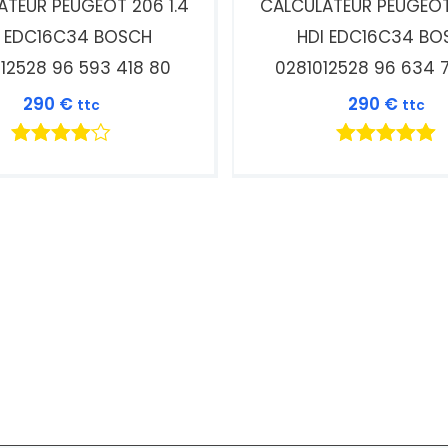
ATEUR PEUGEOT 206 1.4
CALCULATEUR PEUGEOT 
I EDC16C34 BOSCH
HDI EDC16C34 BO
12528 96 593 418 80
0281012528 96 634 
290
€
290
€
ttc
ttc
Note
Note
4.00
5.00
sur 5
sur 5