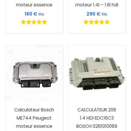
moteur essence
moteur 1.4l – 1.6l hdi
160
€
290
€
ttc
ttc
Note
Note
5.00
5.00
sur 5
sur 5
Calculateur Bosch
CALCULATEUR 206
ME744 Peugeot
1.4 HDI EDC16C3
moteur essence
BOSCH 0281010089