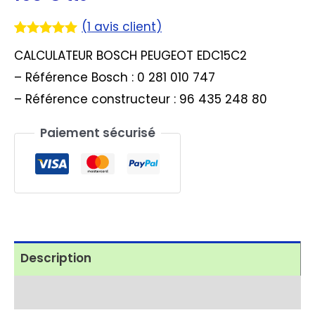
(
1
avis client)
Noté
1
5.00
CALCULATEUR BOSCH PEUGEOT EDC15C2
sur 5
basé sur
– Référence Bosch : 0 281 010 747
notation
client
– Référence constructeur : 96 435 248 80
Paiement sécurisé
Description
Avis (1)