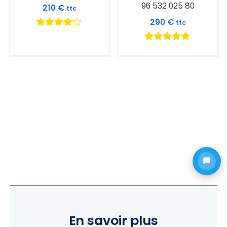
96 532 025 80
210
€
ttc
290
€
ttc
Note
4.00
Note
sur 5
5.00
sur 5
En savoir plus