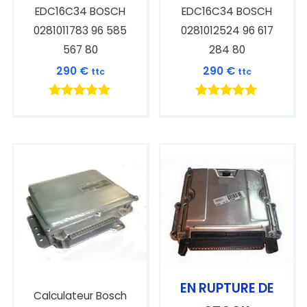
EDC16C34 BOSCH
EDC16C34 BOSCH
0281011783 96 585
0281012524 96 617
567 80
284 80
290
€
290
€
ttc
ttc
Note
Note
5.00
5.00
sur 5
sur 5
EN RUPTURE DE
Calculateur Bosch