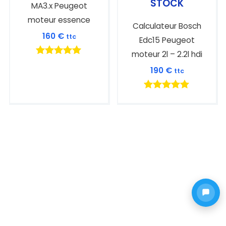
STOCK
MA3.x Peugeot
moteur essence
Calculateur Bosch
160
€
ttc
Edc15 Peugeot
moteur 2l – 2.2l hdi
Note
190
€
ttc
5.00
sur 5
Note
5.00
sur 5