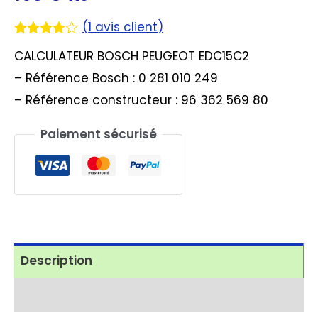
(
1
avis client)
Noté
1
4.00
CALCULATEUR BOSCH PEUGEOT EDC15C2
sur 5
basé
– Référence Bosch : 0 281 010 249
sur
notation
– Référence constructeur : 96 362 569 80
client
Paiement sécurisé
Description
Avis (1)