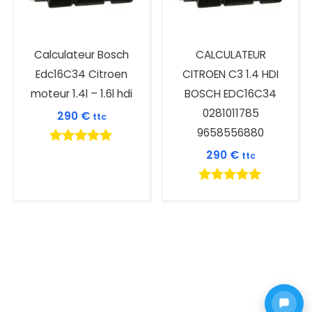
Calculateur Bosch
CALCULATEUR
Edc16C34 Citroen
CITROEN C3 1.4 HDI
moteur 1.4l – 1.6l hdi
BOSCH EDC16C34
0281011785
290
€
ttc
9658556880
Note
290
€
ttc
5.00
sur 5
Note
5.00
sur 5