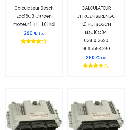
Calculateur Bosch
CALCULATEUR
Edc16C3 Citroen
CITROEN BERLINGO
moteur 1.4l – 1.6l hdi
1.6 HDI BOSCH
EDC16C34
290
€
ttc
0281012620
9665594380
Note
4.00
290
€
ttc
sur 5
Note
4.00
sur 5