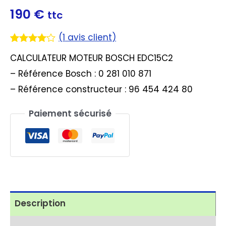
190
€
ttc
(
1
avis client)
Noté
1
4.00
CALCULATEUR MOTEUR BOSCH EDC15C2
sur 5
basé
– Référence Bosch : 0 281 010 871
sur
notation
– Référence constructeur : 96 454 424 80
client
Paiement sécurisé
Description