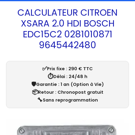
CALCULATEUR CITROEN
XSARA 2.0 HDI BOSCH
EDC15C2 0281010871
9645442480
✅
Prix fixe : 290 € TTC
⏱️
Délai : 24/48 h
🛡️
Garantie : 1 an (Option à Vie)
📦
Retour : Chronopost gratuit
🔧
Sans reprogrammation