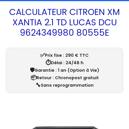
CALCULATEUR CITROEN XM
XANTIA 2.1 TD LUCAS DCU
9624349980 80555E
✅
Prix fixe : 290 € TTC
⏱️
Délai : 24/48 h
🛡️
Garantie : 1 an (Option à Vie)
📦
Retour : Chronopost gratuit
🔧
Sans reprogrammation