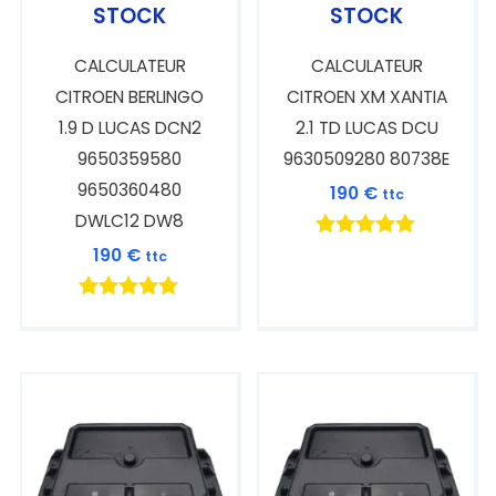
STOCK
STOCK
CALCULATEUR
CALCULATEUR
CITROEN BERLINGO
CITROEN XM XANTIA
1.9 D LUCAS DCN2
2.1 TD LUCAS DCU
9650359580
9630509280 80738E
9650360480
190
€
ttc
DWLC12 DW8
Note
190
€
ttc
5.00
sur 5
Note
5.00
sur 5