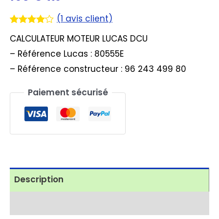
(
1
avis client)
Noté
1
4.00
CALCULATEUR MOTEUR LUCAS DCU
sur 5
basé
– Référence Lucas : 80555E
sur
notation
– Référence constructeur : 96 243 499 80
client
Paiement sécurisé
Description
Avis (1)