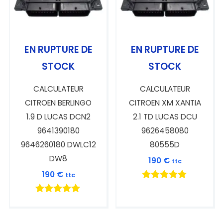
EN RUPTURE DE
EN RUPTURE DE
STOCK
STOCK
CALCULATEUR
CALCULATEUR
CITROEN BERLINGO
CITROEN XM XANTIA
1.9 D LUCAS DCN2
2.1 TD LUCAS DCU
9641390180
9626458080
9646260180 DWLC12
80555D
DW8
190
€
ttc
190
€
ttc
Note
5.00
Note
sur 5
5.00
sur 5