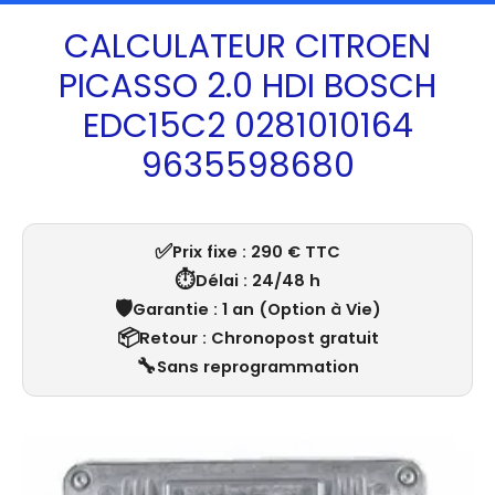
CALCULATEUR CITROEN
PICASSO 2.0 HDI BOSCH
EDC15C2 0281010164
9635598680
✅
Prix fixe : 290 € TTC
⏱️
Délai : 24/48 h
🛡️
Garantie : 1 an (Option à Vie)
📦
Retour : Chronopost gratuit
🔧
Sans reprogrammation