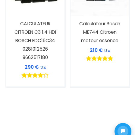
CALCULATEUR
Calculateur Bosch
CITROEN C3 1.4 HDI
ME744 Citroen
BOSCH EDC16C34
moteur essence
0281012526
210
€
ttc
9662517180
Note
290
€
ttc
5.00
sur 5
Note
4.00
sur 5