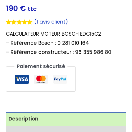
190
€
ttc
(
1
avis client)
Noté
1
5.00
CALCULATEUR MOTEUR BOSCH EDC15C2
sur 5
basé sur
– Référence Bosch : 0 281 010 164
notation
client
– Référence constructeur : 96 355 986 80
Paiement sécurisé
Description