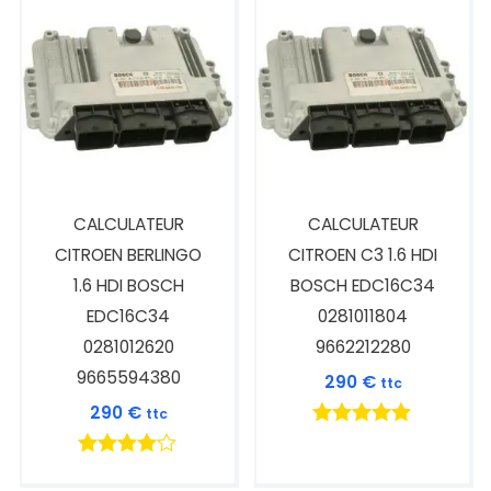
CALCULATEUR
CALCULATEUR
CITROEN BERLINGO
CITROEN C3 1.6 HDI
1.6 HDI BOSCH
BOSCH EDC16C34
EDC16C34
0281011804
0281012620
9662212280
9665594380
290
€
ttc
290
€
ttc
Note
5.00
Note
sur 5
4.00