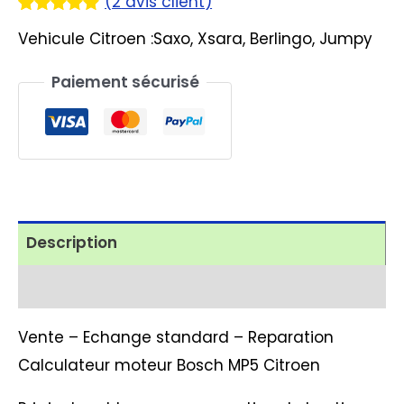
(
2
avis client)
Noté
2
5.00
Vehicule Citroen :Saxo, Xsara, Berlingo, Jumpy
sur 5
basé sur
notations
Paiement sécurisé
client
Description
Avis (2)
Vente – Echange standard – Reparation
Calculateur moteur Bosch MP5 Citroen