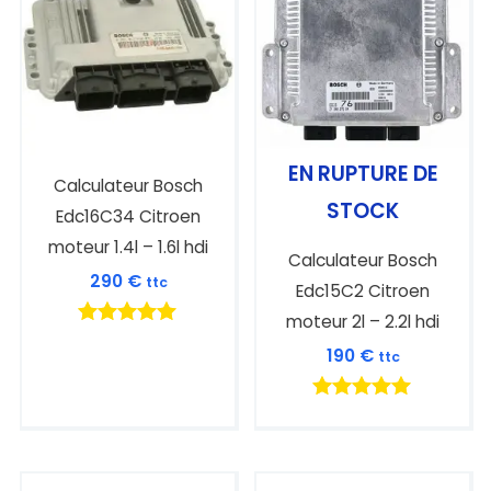
EN RUPTURE DE
Calculateur Bosch
STOCK
Edc16C34 Citroen
moteur 1.4l – 1.6l hdi
Calculateur Bosch
290
€
ttc
Edc15C2 Citroen
moteur 2l – 2.2l hdi
Note
190
€
ttc
5.00
sur 5
Note
5.00
sur 5