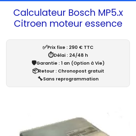
Calculateur Bosch MP5.x
Citroen moteur essence
✅
Prix fixe : 290 € TTC
⏱️
Délai : 24/48 h
🛡️
Garantie : 1 an (Option à Vie)
📦
Retour : Chronopost gratuit
🔧
Sans reprogrammation