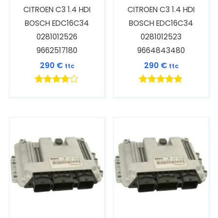
CITROEN C3 1.4 HDI
CITROEN C3 1.4 HDI
BOSCH EDC16C34
BOSCH EDC16C34
0281012526
0281012523
9662517180
9664843480
290
€
290
€
ttc
ttc
Note
Note
4.00
5.00
sur 5
sur 5