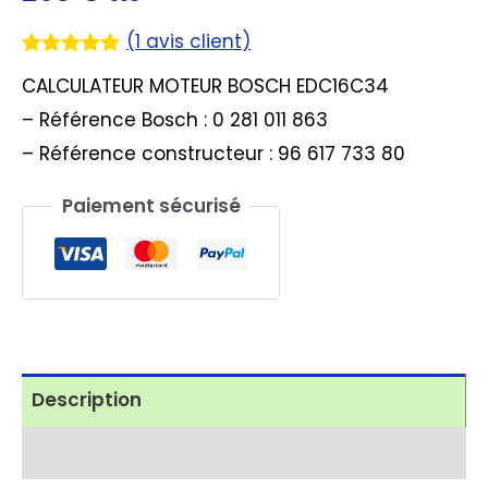
(
1
avis client)
Noté
1
5.00
CALCULATEUR MOTEUR BOSCH EDC16C34
sur 5
basé sur
– Référence Bosch : 0 281 011 863
notation
client
– Référence constructeur : 96 617 733 80
Paiement sécurisé
Description
Avis (1)