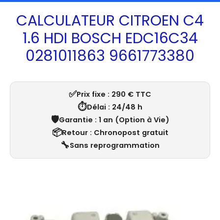
CALCULATEUR CITROEN C4
1.6 HDI BOSCH EDC16C34
0281011863 9661773380
✅
Prix fixe : 290 € TTC
⏱️
Délai : 24/48 h
🛡️
Garantie : 1 an (Option à Vie)
📦
Retour : Chronopost gratuit
🔧
Sans reprogrammation