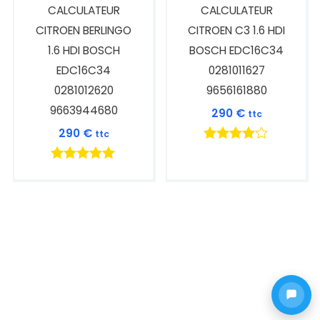
CALCULATEUR
CALCULATEUR
CITROEN BERLINGO
CITROEN C3 1.6 HDI
1.6 HDI BOSCH
BOSCH EDC16C34
EDC16C34
0281011627
0281012620
9656161880
9663944680
290
€
ttc
290
€
ttc
Note
4.00
Note
sur 5
5.00
sur 5