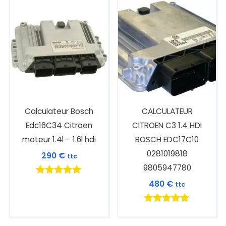
Calculateur Bosch
CALCULATEUR
Edc16C34 Citroen
CITROEN C3 1.4 HDI
moteur 1.4l – 1.6l hdi
BOSCH EDC17C10
0281019818
290
€
ttc
9805947780
Note
480
€
ttc
5.00
sur 5
Note
5.00