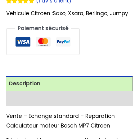
(
1
avis client)
Noté
1
5.00
Vehicule Citroen :Saxo, Xsara, Berlingo, Jumpy
sur 5
basé sur
notation
Paiement sécurisé
client
Description
Avis (1)
Vente – Echange standard – Reparation
Calculateur moteur Bosch MP7 Citroen