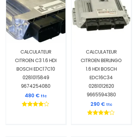
CALCULATEUR
CALCULATEUR
CITROEN C3 1.6 HDI
CITROEN BERLINGO
BOSCH EDC17C10
1.6 HDI BOSCH
0281015849
EDC16C34
9674254080
0281012620
9665594380
480
€
ttc
290
€
ttc
Note
4.00
Note
sur 5
4.00
sur 5