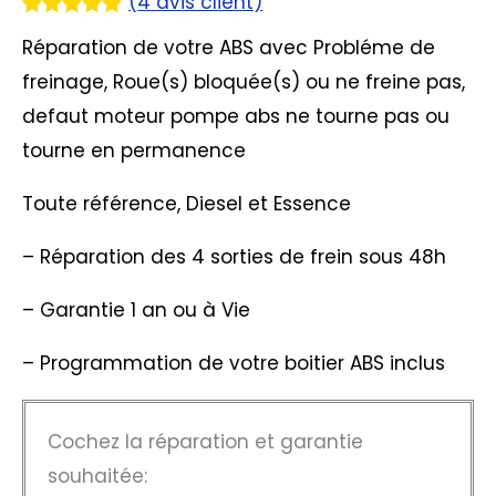
(
4
avis client)
Noté
4
5.00
Réparation de votre ABS avec Probléme de
sur 5
basé sur
freinage, Roue(s) bloquée(s) ou ne freine pas,
notations
client
defaut moteur pompe abs ne tourne pas ou
tourne en permanence
Toute référence, Diesel et Essence
– Réparation des 4 sorties de frein sous 48h
– Garantie 1 an ou à Vie
– Programmation de votre boitier ABS inclus
Cochez la réparation et garantie
souhaitée: