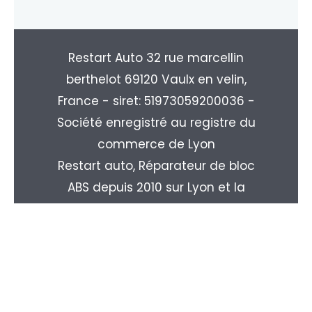
Restart Auto 32 rue marcellin
berthelot 69120 Vaulx en velin,
France - siret: 51973059200036 -
Société enregistré au registre du
commerce de Lyon
Restart auto, Réparateur de bloc
ABS depuis 2010 sur Lyon et la
région Rhone-alpes. Livraison
partout en France : Paris, Marseille,
Toulouse, Nice, Nantes, Monpellier,
Strasbourg, Le Havre, Rouen, ...
Copyright © 2026