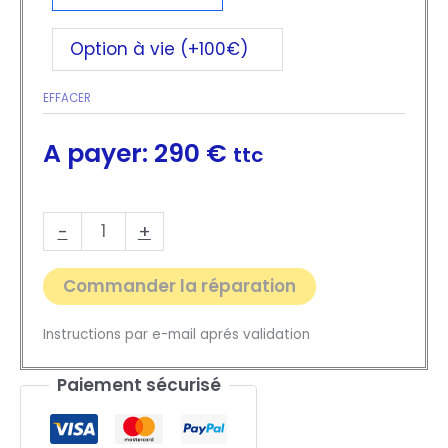
Option à vie (+100€)
EFFACER
290
€
ttc
quantité
-
+
de
Commander la réparation
Bloc
ABS
Instructions par e-mail aprés validation
NISSAN
QASHQAI
Paiement sécurisé
-
Réparation