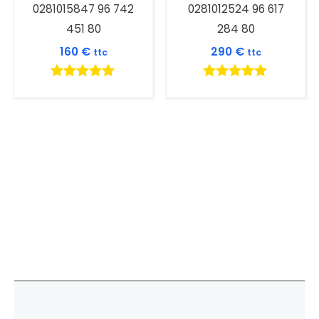
0281015847 96 742
0281012524 96 617
451 80
284 80
160
€
290
€
ttc
ttc
Note
Note
5.00
5.00
sur 5
sur 5