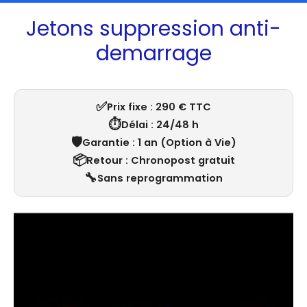
Jetons suppression anti-
demarrage
✅
Prix fixe : 290 € TTC
⏱️
Délai : 24/48 h
🛡️
Garantie : 1 an (Option à Vie)
📦
Retour : Chronopost gratuit
🔧
Sans reprogrammation