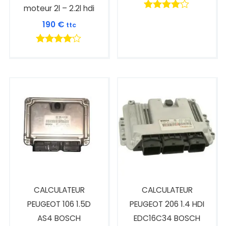
moteur 2l – 2.2l hdi
Note
190
€
ttc
4.00
sur 5
Note
4.00
sur 5
CALCULATEUR
CALCULATEUR
PEUGEOT 106 1.5D
PEUGEOT 206 1.4 HDI
AS4 BOSCH
EDC16C34 BOSCH