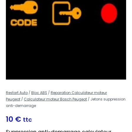
Restart Auto
/
Bloc ABS
/
Reparation Calculateur moteur
Peugeot
/
Calculateur moteur Bosch Peugeot
/ Jetons suppression
anti-demarrage
10
€
ttc