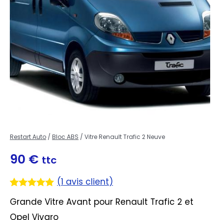
Restart Auto
/
Bloc ABS
/ Vitre Renault Trafic 2 Neuve
90
€
ttc
(
1
avis client)
Noté
1
5.00
Grande Vitre Avant pour Renault Trafic 2 et
sur 5
basé sur
Opel Vivaro
notation