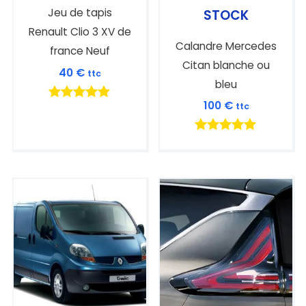
Jeu de tapis
STOCK
Renault Clio 3 XV de
Calandre Mercedes
france Neuf
Citan blanche ou
40
€
ttc
bleu
100
€
ttc
Note
5.00
sur 5
Note
5.00
sur 5