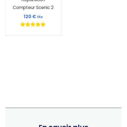
Compteur Scenic 2
120
€
ttc
Note
5.00
sur 5