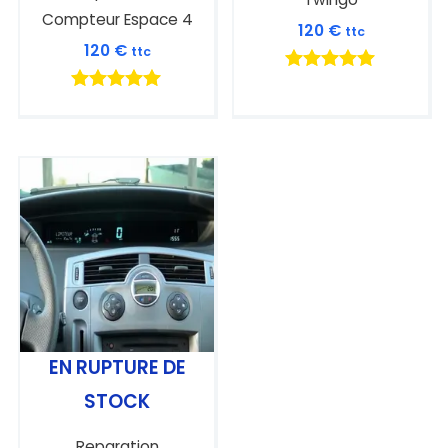
Compteur Espace 4
120
€
ttc
120
€
ttc
Note
5.00
Note
sur 5
5.00
sur 5
EN RUPTURE DE
STOCK
Reparation