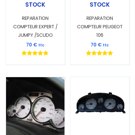
STOCK
STOCK
REPARATION
REPARATION
COMPTEUR EXPERT /
COMPTEUR PEUGEOT
JUMPY /SCUDO
106
70
€
70
€
ttc
ttc
Note
Note
5.00
5.00
sur 5
sur 5