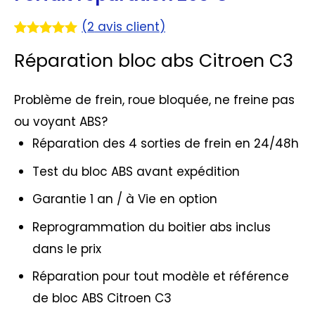
(
2
avis client)
Noté
2
5.00
Réparation bloc abs Citroen C3
sur 5
basé sur
notations
client
Problème de frein, roue bloquée, ne freine pas
ou voyant ABS?
Réparation des 4 sorties de frein en 24/48h
Test du bloc ABS avant expédition
Garantie 1 an / à Vie en option
Reprogrammation du boitier abs inclus
dans le prix
Réparation pour tout modèle et référence
de bloc ABS Citroen C3