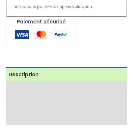
ABS
Instructions par e-mail aprés validation
CITROEN
C3
Paiement sécurisé
-
Réparation
24/48h
-
290€
Description
TTC
Avis (2)
Processus de réparation
Pannes fréquentes ABS