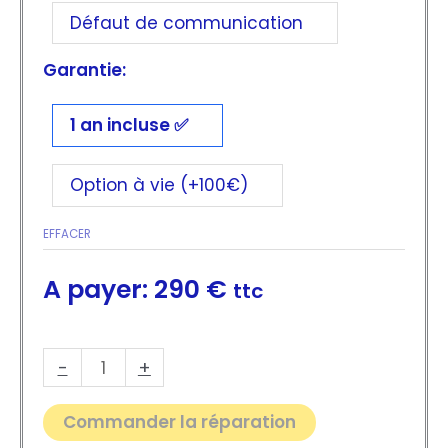
Défaut de communication
Garantie:
1 an incluse
Option à vie (+100€)
EFFACER
290
€
ttc
quantité
-
+
de
Commander la réparation
Bloc