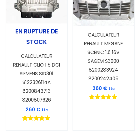
EN RUPTURE DE
CALCULATEUR
STOCK
RENAULT MEGANE
SCENIC 1.6 16V
CALCULATEUR
SAGEM S3000
RENAULT CLIO 1.5 DCI
8200283924
SIEMENS SID301
8200242405
S122326114A
260
€
ttc
8200843713
8200807626
Note
260
€
ttc
5.00
sur 5
Note
5.00
sur 5