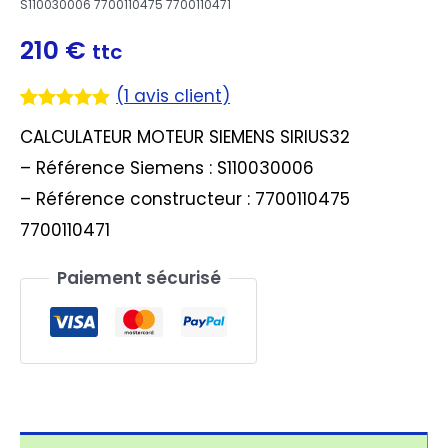
S110030006 7700110475 7700110471
210
€
ttc
(
1
avis client)
Noté
1
5.00
CALCULATEUR MOTEUR SIEMENS SIRIUS32
sur 5
basé sur
– Référence Siemens : S110030006
notation
client
– Référence constructeur : 7700110475
7700110471
Paiement sécurisé