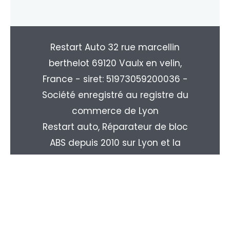
Restart Auto 32 rue marcellin
berthelot 69120 Vaulx en velin,
France - siret: 51973059200036 -
Société enregistré au registre du
commerce de Lyon
Restart auto, Réparateur de bloc
ABS depuis 2010 sur Lyon et la
région Rhone-alpes. Livraison
partout en France : Paris, Marseille,
Toulouse, Nice, Nantes, Monpellier,
Strasbourg, Le Havre, Rouen, ...
Copyright © 2026