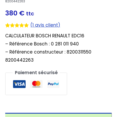
8200442263
380
€
ttc
(
1
avis client)
Noté
1
5.00
CALCULATEUR BOSCH RENAULT EDC16
sur 5
basé sur
– Référence Bosch : 0 281 011 940
notation
client
– Référence constructeur : 8200311550
8200442263
Paiement sécurisé