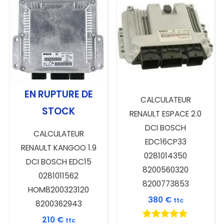
EN RUPTURE DE
CALCULATEUR
STOCK
RENAULT ESPACE 2.0
DCI BOSCH
CALCULATEUR
EDC16CP33
RENAULT KANGOO 1.9
0281014350
DCI BOSCH EDC15
8200560320
0281011562
8200773853
HOM8200323120
380
€
ttc
8200362943
210
€
ttc