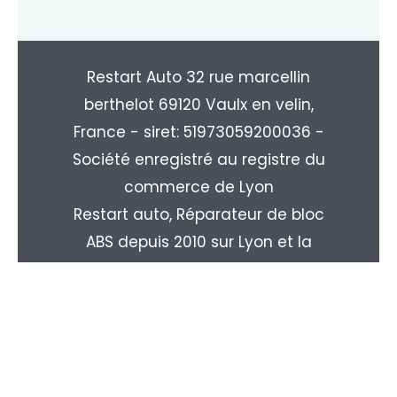
Restart Auto 32 rue marcellin
berthelot 69120 Vaulx en velin,
France - siret: 51973059200036 -
Société enregistré au registre du
commerce de Lyon
Restart auto, Réparateur de bloc
ABS depuis 2010 sur Lyon et la
région Rhone-alpes. Livraison
partout en France : Paris, Marseille,
Toulouse, Nice, Nantes, Monpellier,
Strasbourg, Le Havre, Rouen, ...
Copyright © 2026