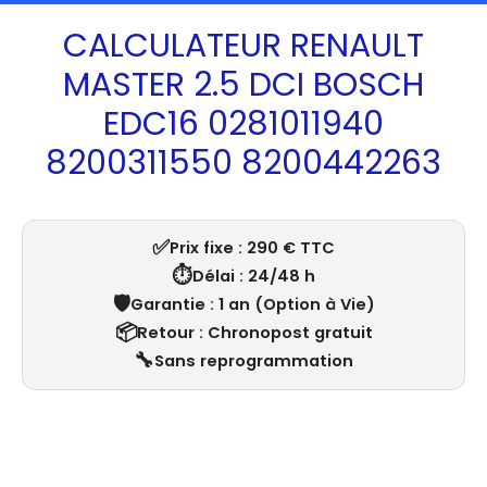
CALCULATEUR RENAULT
MASTER 2.5 DCI BOSCH
EDC16 0281011940
8200311550 8200442263
✅
Prix fixe : 290 € TTC
⏱️
Délai : 24/48 h
🛡️
Garantie : 1 an (Option à Vie)
📦
Retour : Chronopost gratuit
🔧
Sans reprogrammation