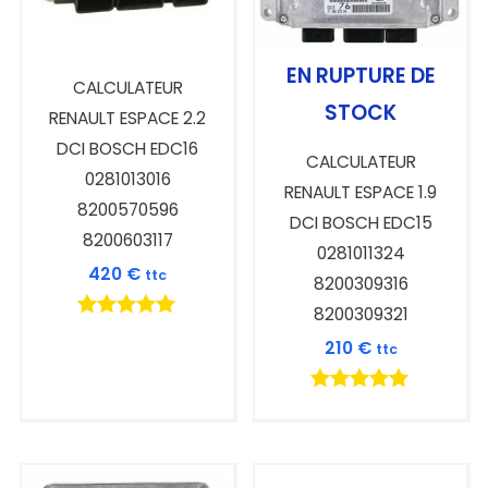
EN RUPTURE DE
CALCULATEUR
STOCK
RENAULT ESPACE 2.2
DCI BOSCH EDC16
CALCULATEUR
0281013016
RENAULT ESPACE 1.9
8200570596
DCI BOSCH EDC15
8200603117
0281011324
420
€
ttc
8200309316
8200309321
Note
210
€
ttc
5.00
sur 5
Note
5.00
sur 5