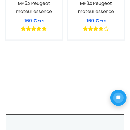
MP5.x Peugeot
MP3.x Peugeot
moteur essence
moteur essence
160
€
160
€
ttc
ttc
Note
Note
5.00
4.00
sur 5
sur 5