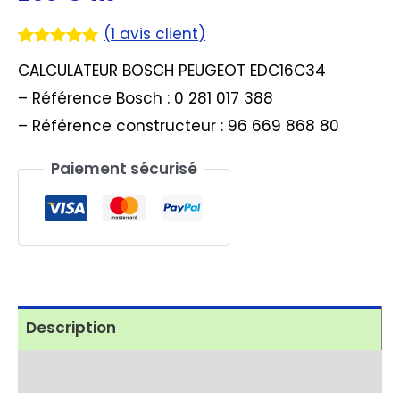
(
1
avis client)
Noté
1
5.00
CALCULATEUR BOSCH PEUGEOT EDC16C34
sur 5
basé sur
– Référence Bosch : 0 281 017 388
notation
client
– Référence constructeur : 96 669 868 80
Paiement sécurisé
Description
Avis (1)