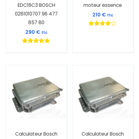
EDC16C3 BOSCH
moteur essence
0281010707 96 477
210
€
ttc
857 80
Note
290
€
ttc
4.00
sur 5
Note
5.00
sur 5
Calculateur Bosch
Calculateur Bosch