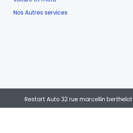
Nos Autres services
Restart Auto 32 rue marcellin berthelot
Restart auto, Réparateur de bloc ABS depu
Toulouse