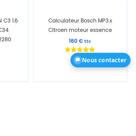
 C3 1.6
Calculateur Bosch MP3.x
C34
Citroen moteur essence
2280
160
€
ttc
Note
Nous contacter
5.00
sur 5