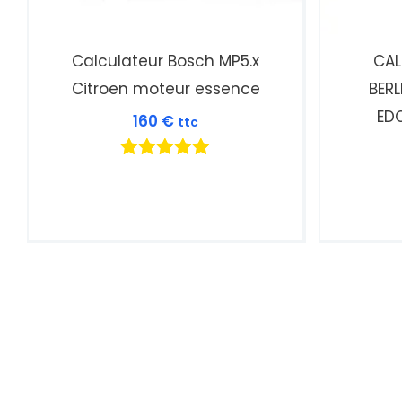
Calculateur Bosch MP5.x
CAL
Citroen moteur essence
BERL
EDC
160
€
ttc
Note
5.00
sur 5