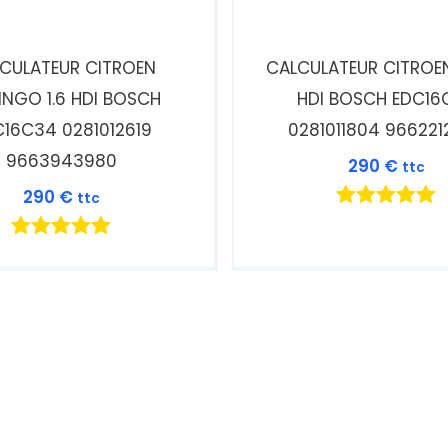
CULATEUR CITROEN
CALCULATEUR CITROEN
INGO 1.6 HDI BOSCH
HDI BOSCH EDC16
16C34 0281012619
0281011804 966221
9663943980
290
€
ttc
290
€
ttc
Note
5.00
Note
sur 5
5.00
sur 5