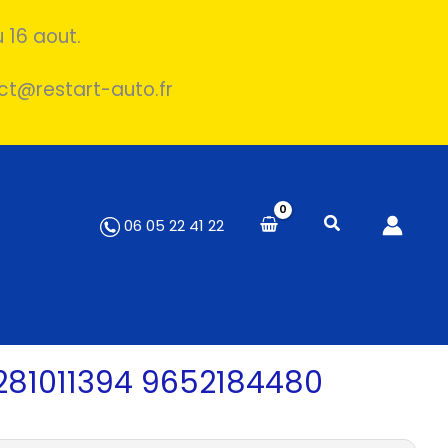
 16 aout.
act@restart-auto.fr
06 05 22 41 22
281011394 9652184480