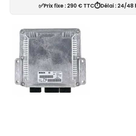
✅
⏱️
Prix fixe : 290 € TTC
Délai : 24/48 