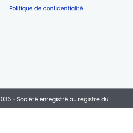
Politique de confidentialité
0036 - Société enregistré au registre du
ison partout en France : Paris, Marseille,
ouen, ...