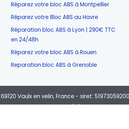
Réparez votre bloc ABS à Montpellier
Réparez votre Bloc ABS au Havre
Réparation bloc ABS à Lyon | 290€ TTC
en 24/48h
Réparez votre bloc ABS à Rouen
Reparation bloc ABS à Grenoble
 69120 Vaulx en velin, France - siret: 5197305920
commerce de Lyon
is 2010 sur Lyon et la région Rhone-alpes. Livra
, Nice, Nantes, Monpellier, Strasbourg, Le Havre, R