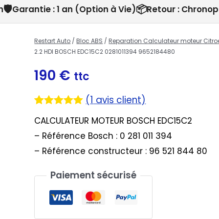
🛡️
📦
h
Garantie : 1 an (Option à Vie)
Retour : Chronop
Restart Auto
/
Bloc ABS
/
Reparation Calculateur moteur Citro
2.2 HDI BOSCH EDC15C2 0281011394 9652184480
190
€
ttc
(
1
avis client)
Noté
1
5.00
CALCULATEUR MOTEUR BOSCH EDC15C2
sur 5
basé sur
– Référence Bosch : 0 281 011 394
notation
client
– Référence constructeur : 96 521 844 80
Paiement sécurisé