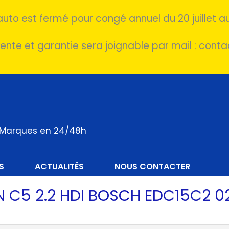
auto est fermé pour congé annuel du 20 juillet au
ente et garantie sera joignable par mail : cont
s Marques en 24/48h
S
ACTUALITÉS
NOUS CONTACTER
 C5 2.2 HDI BOSCH EDC15C2 0