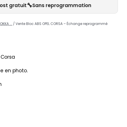
🔧
ost gratuit
Sans reprogrammation
KKA ...
/ Vente Bloc ABS OPEL CORSA – Échange reprogrammé
 Corsa
le en photo.
n
s