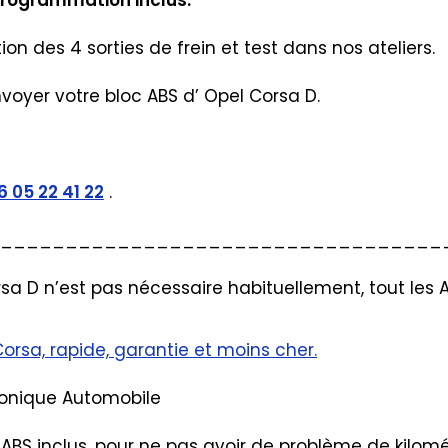
Programmation inclus.
n des 4 sorties de frein et test dans nos ateliers.
voyer votre bloc ABS d’ Opel Corsa D.
6 05 22 41 22
.
__________________________________
a D n’est pas nécessaire habituellement, tout les 
Corsa, rapide, garantie et moins cher.
ctronique Automobile
ABS inclus, pour ne pas avoir de problème de kilo