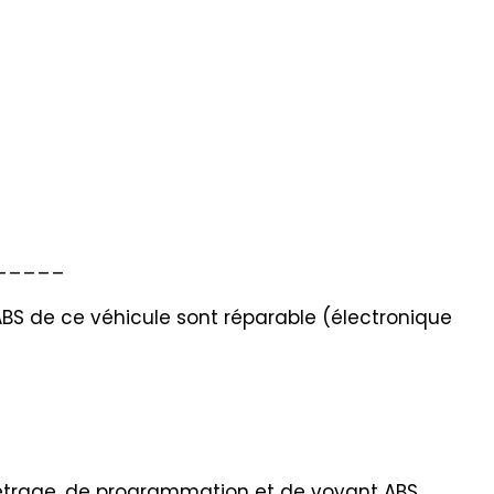
_____
ABS de ce véhicule sont réparable (électronique
métrage, de programmation et de voyant ABS