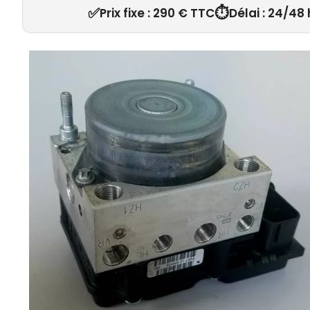
✅
⏱️
Prix fixe : 290 € TTC
Délai : 24/48 