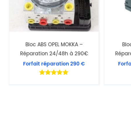
Bloc ABS OPEL MOKKA –
Blo
Réparation 24/48h à 290€
Répar
Forfait réparation
290
€
Forf
Note
5.00
sur 5