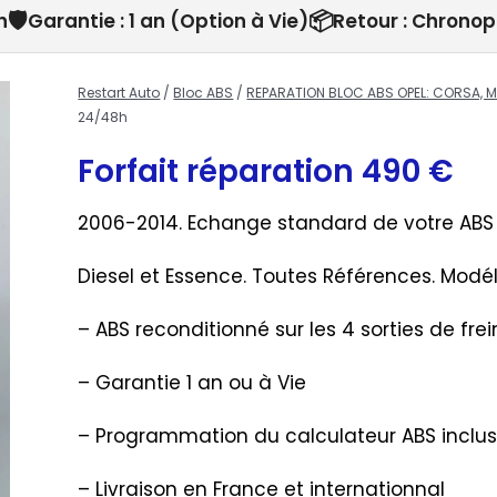
🛡️
📦
h
Garantie : 1 an (Option à Vie)
Retour : Chronop
Restart Auto
/
Bloc ABS
/
REPARATION BLOC ABS OPEL: CORSA, MO
24/48h
Forfait réparation
490
€
2006-2014. Echange standard de votre ABS
Diesel et Essence. Toutes Références. Modé
– ABS reconditionné sur les 4 sorties de frei
– Garantie 1 an ou à Vie
– Programmation du calculateur ABS inclu
– Livraison en France et internationnal