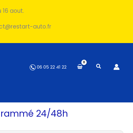
 16 aout.
act@restart-auto.fr
06 05 22 41 22
ogrammé 24/48h