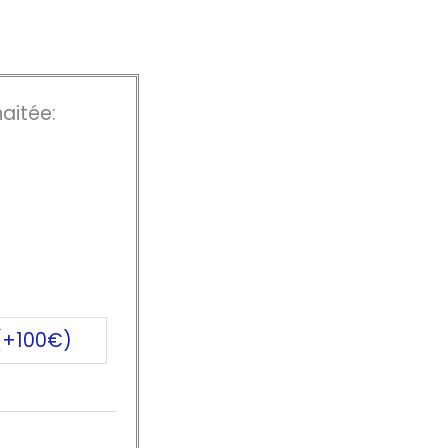
aitée:
 (+100€)