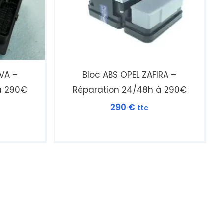
IVA –
Bloc ABS OPEL ZAFIRA –
à 290€
Réparation 24/48h à 290€
290
€
ttc