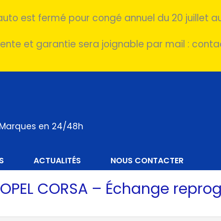
auto est fermé pour congé annuel du 20 juillet au
ente et garantie sera joignable par mail : cont
s Marques en 24/48h
S
ACTUALITÉS
NOUS CONTACTER
S OPEL CORSA – Échange repr