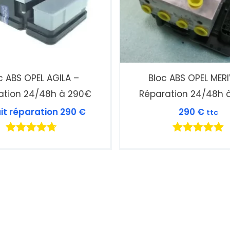
c ABS OPEL AGILA –
Bloc ABS OPEL MER
ation 24/48h à 290€
Réparation 24/48h 
ait réparation
290
€
290
€
ttc
Note
Note
4.71
5.00
sur 5
sur 5