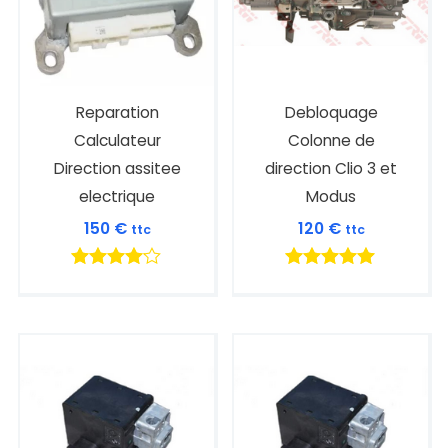
Reparation
Debloquage
Calculateur
Colonne de
Direction assitee
direction Clio 3 et
electrique
Modus
150
€
120
€
ttc
ttc
Note
Note
4.00
5.00
sur 5
sur 5