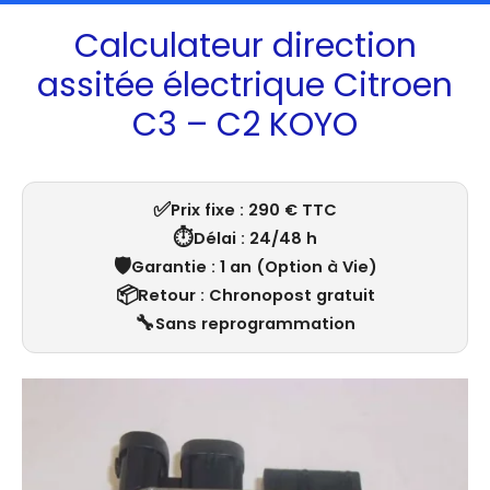
Calculateur direction
assitée électrique Citroen
C3 – C2 KOYO
✅
Prix fixe : 290 € TTC
⏱️
Délai : 24/48 h
🛡️
Garantie : 1 an (Option à Vie)
📦
Retour : Chronopost gratuit
🔧
Sans reprogrammation